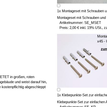
1
x
Montageset mit Schrauben u
Montageset mit Schrauben und
Artikelnummer:
SE_MSET
Preis:
2,00 € inkl. 19% USt., z
Montag
x45 -
zum
1
x
Klebepunkte-Set zur einfach
Klebepunkte-Set zur einfachen 
Artikelnummer:
SE_KP