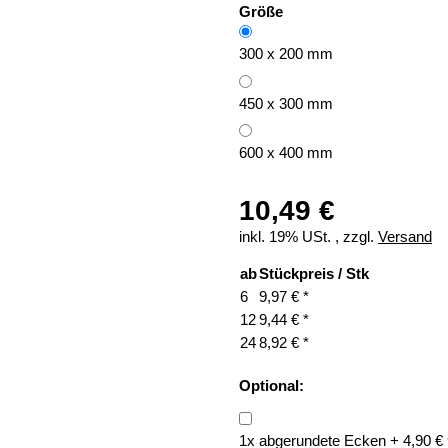
Größe
300 x 200 mm
450 x 300 mm
600 x 400 mm
10,49 €
inkl. 19% USt. , zzgl.
Versand
ab
Stückpreis / Stk
6
9,97 €
*
12
9,44 €
*
24
8,92 €
*
Optional:
1
x
abgerundete Ecken
+
4,90
€