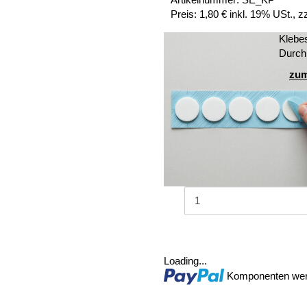
Preis:
1,80 € inkl. 19% USt., z
Klebe
Durch
zum
Loading...
Komponenten werd