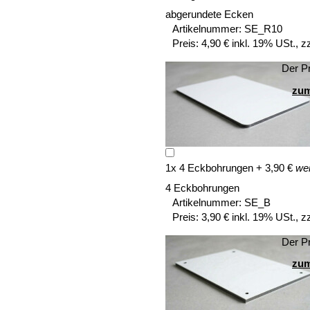
abgerundete Ecken
Artikelnummer:
SE_R10
Preis:
4,90 € inkl. 19% USt., z
Der Pr
zum
1
x
4 Eckbohrungen
+
3,90
€
wei
4 Eckbohrungen
Artikelnummer:
SE_B
Preis:
3,90 € inkl. 19% USt., z
Der Pr
zum