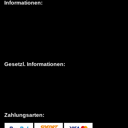
Informationen:
Über schildereinkauf.de
News / Blog
Versandinformationen
> Lieferung in die Schweiz
FAQ (Häufige Fragen)
Kontakt
Gesetzl. Informationen:
Datenschutz
AGB
Sitemap
Widerrufsrecht
Impressum
Zahlungsarten: