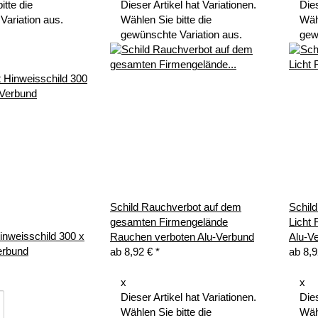
itte die
Dieser Artikel hat Variationen.
Dies
Variation aus.
Wählen Sie bitte die
Wähl
gewünschte Variation aus.
gew
Schild Rauchverbot auf dem
Schil
gesamten Firmengelände
Licht
Hinweisschild 300 x
Rauchen verboten Alu-Verbund
Alu-V
erbund
ab
8,92 €
*
ab
8,
x
x
Dieser Artikel hat Variationen.
Dies
Wählen Sie bitte die
Wähl