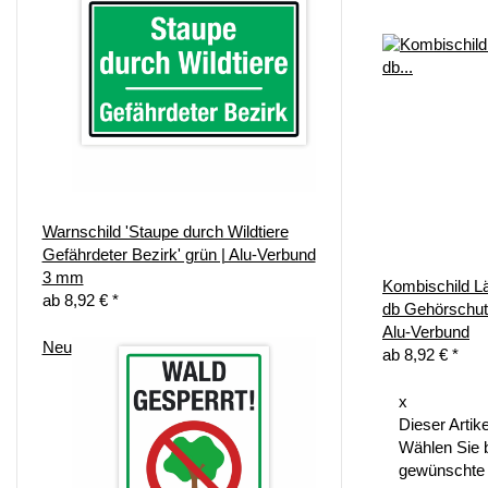
Warnschild 'Staupe durch Wildtiere
Gefährdeter Bezirk' grün | Alu-Verbund
3 mm
Kombischild L
ab
8,92 €
*
db Gehörschu
Alu-Verbund
Neu
ab
8,92 €
*
x
Dieser Artike
Wählen Sie b
gewünschte 