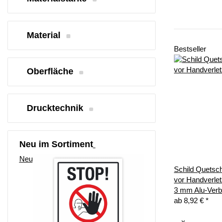
Material
Bestseller
Oberfläche
Drucktechnik
Neu im Sortiment
Neu
Schild Quetsc
vor Handverle
3 mm Alu-Ver
ab
8,92 €
*