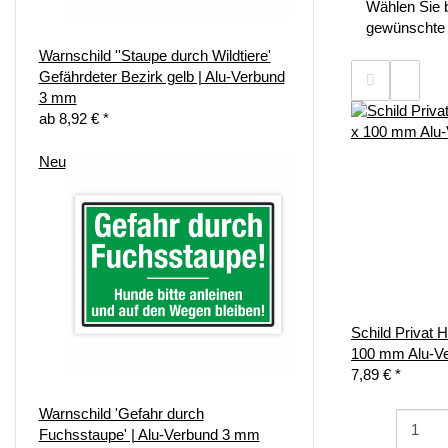
Wählen Sie b
gewünschte 
Warnschild ''Staupe durch Wildtiere'
Gefährdeter Bezirk gelb | Alu-Verbund
3 mm
ab
8,92 €
*
Neu
Schild Privat 
100 mm Alu-V
7,89 €
*
Warnschild 'Gefahr durch
Fuchsstaupe' | Alu-Verbund 3 mm