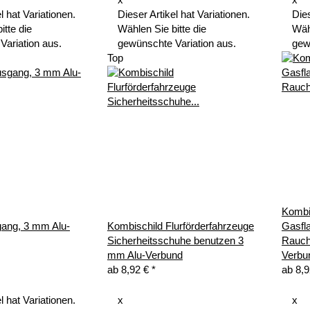
x
x
l hat Variationen.
Dieser Artikel hat Variationen.
Dies
itte die
Wählen Sie bitte die
Wähl
Variation aus.
gewünschte Variation aus.
gew
Top
Kombi
gang, 3 mm Alu-
Kombischild Flurförderfahrzeuge
Gasfl
Sicherheitsschuhe benutzen 3
Rauch
mm Alu-Verbund
Verbu
ab
8,92 €
*
ab
8,
l hat Variationen.
x
x