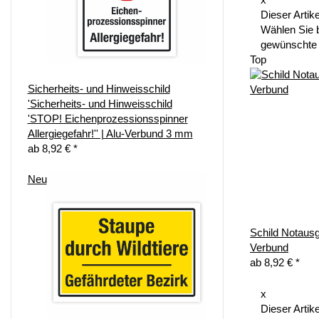
x
Dieser Artike
Wählen Sie b
gewünschte 
Top
Sicherheits- und Hinweisschild
'Sicherheits- und Hinweisschild
'STOP! Eichenprozessionsspinner
Allergiegefahr!'' | Alu-Verbund 3 mm
ab
8,92 €
*
Neu
Schild Notaus
Verbund
ab
8,92 €
*
x
Dieser Artike