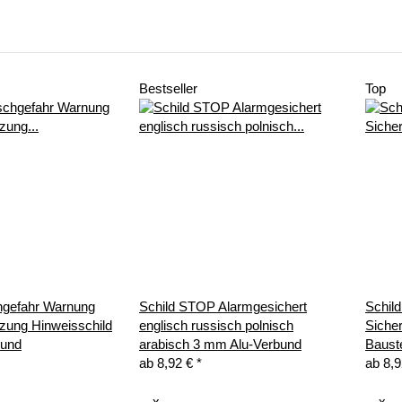
Bestseller
Top
hgefahr Warnung
Schild STOP Alarmgesichert
Schild
tzung Hinweisschild
englisch russisch polnisch
Siche
bund
arabisch 3 mm Alu-Verbund
Baust
ab
8,92 €
*
ab
8,