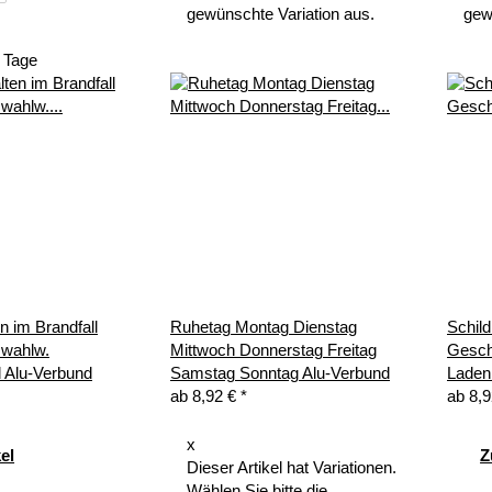
gewünschte Variation aus.
gew
3 Tage
n im Brandfall
Ruhetag Montag Dienstag
Schild
 wahlw.
Mittwoch Donnerstag Freitag
Gesch
 Alu-Verbund
Samstag Sonntag Alu-Verbund
Laden
ab
8,92 €
*
ab
8,
x
el
Z
Dieser Artikel hat Variationen.
Wählen Sie bitte die