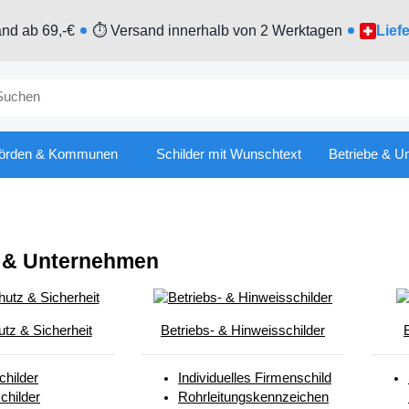
nd ab 69,-€
⏱ Versand innerhalb von 2 Werktagen
Lief
örden & Kommunen
Schilder mit Wunschtext
Betriebe & U
e & Unternehmen
utz & Sicherheit
Betriebs- & Hinweisschilder
hilder
Individuelles Firmenschild
childer
Rohrleitungskennzeichen