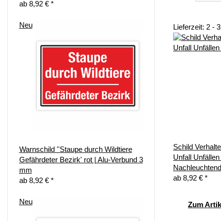
ab
8,92 €
*
Neu
Lieferzeit: 2 - 
Schild Verhalte
Warnschild ''Staupe durch Wildtiere
Unfall Unfällen
Gefährdeter Bezirk' rot | Alu-Verbund 3
Nachleuchtend
mm
ab
8,92 €
*
ab
8,92 €
*
Neu
Zum Artik