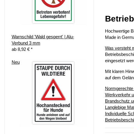
Betrie
Hochwertige Be
Warnschild 'Wald gesperrt' | Alu-
Made in Germ
Verbund 3 mm
Was versteht 
ab
8,92 €
*
Betriebsbeschi
eingesetzt we
Neu
Mit klaren Hin
auf dem Geländ
Normgerechte 
Werkverkehr un
Brandschutz u
Langlebige Mat
Individuelle S
Betriebsbeschi