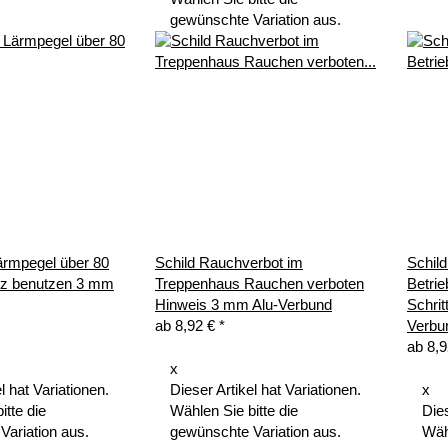
gewünschte Variation aus.
ärmpegel über 80
Schild Rauchverbot im
Schild
tz benutzen 3 mm
Treppenhaus Rauchen verboten
Betri
Hinweis 3 mm Alu-Verbund
Schrit
ab
8,92 €
*
Verbu
ab
8,
x
l hat Variationen.
Dieser Artikel hat Variationen.
x
itte die
Wählen Sie bitte die
Dies
Variation aus.
gewünschte Variation aus.
Wähl