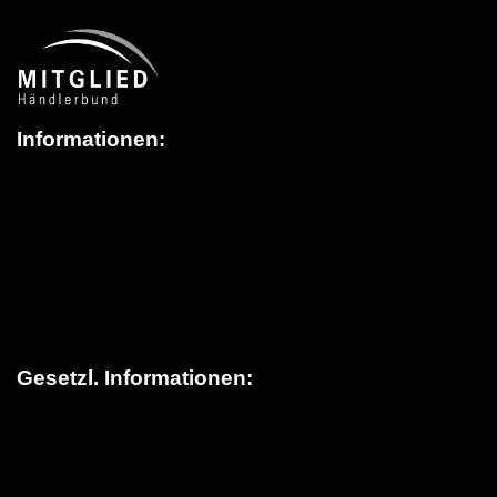
Informationen:
Über schildereinkauf.de
News / Blog
Versandinformationen
> Lieferung in die Schweiz
FAQ (Häufige Fragen)
Kontakt
Gesetzl. Informationen:
Datenschutz
AGB
Sitemap
Widerrufsrecht