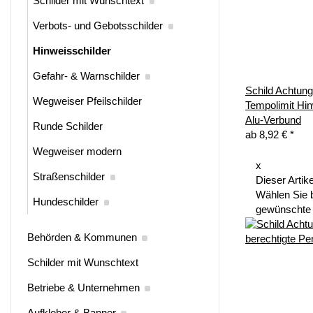
Schilder mit Wunschtext
Verbots- und Gebotsschilder
Hinweisschilder
Gefahr- & Warnschilder
Schild Achtung
Wegweiser Pfeilschilder
Tempolimit Hi
Alu-Verbund
Runde Schilder
ab
8,92 €
*
Wegweiser modern
x
Straßenschilder
Dieser Artike
Wählen Sie b
Hundeschilder
gewünschte 
Behörden & Kommunen
Schilder mit Wunschtext
Betriebe & Unternehmen
Aufkleber & Banner