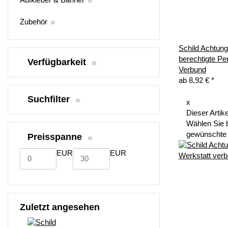
Zubehör
Schild Achtung 
berechtigte P
Verfügbarkeit
Verbund
ab
8,92 €
*
Suchfilter
x
Dieser Artike
Wählen Sie b
gewünschte 
Preisspanne
EUR
EUR
Zuletzt angesehen