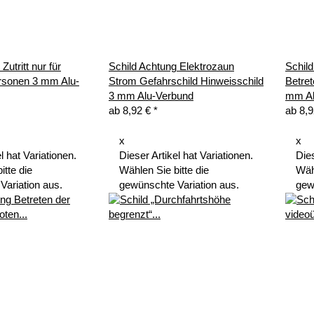
Zutritt nur für
Schild Achtung Elektrozaun
Schil
ersonen 3 mm Alu-
Strom Gefahrschild Hinweisschild
Betret
3 mm Alu-Verbund
mm Al
ab
8,92 €
*
ab
8,
x
x
l hat Variationen.
Dieser Artikel hat Variationen.
Dies
itte die
Wählen Sie bitte die
Wähl
Variation aus.
gewünschte Variation aus.
gew