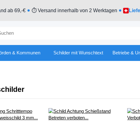
nd ab 69,-€
⏱ Versand innerhalb von 2 Werktagen
Lief
örden & Kommunen
Schilder mit Wunschtext
Betriebe & U
childer