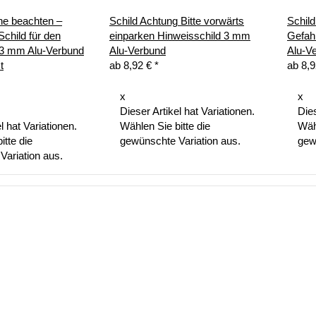
he beachten –
Schild Achtung Bitte vorwärts
Schild
child für den
einparken Hinweisschild 3 mm
Gefah
3 mm Alu-Verbund
Alu-Verbund
Alu-V
t
ab
8,92 €
*
ab
8,
x
x
Dieser Artikel hat Variationen.
Dies
l hat Variationen.
Wählen Sie bitte die
Wähl
itte die
gewünschte Variation aus.
gew
Variation aus.