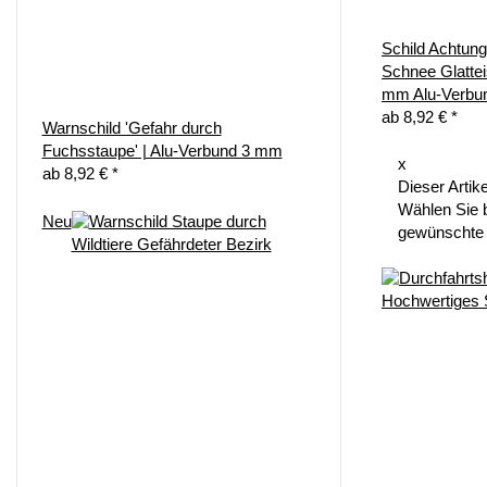
Schild Achtun
Schnee Glattei
mm Alu-Verbu
ab
8,92 €
*
Warnschild 'Gefahr durch
Fuchsstaupe' | Alu-Verbund 3 mm
x
ab
8,92 €
*
Dieser Artike
Wählen Sie b
Neu
gewünschte 