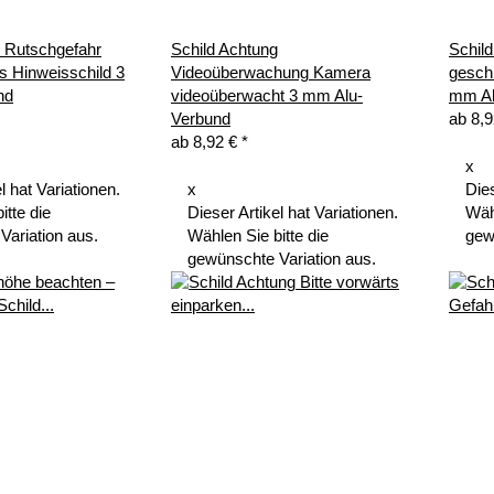
g Rutschgefahr
Schild Achtung
Schil
s Hinweisschild 3
Videoüberwachung Kamera
gesch
nd
videoüberwacht 3 mm Alu-
mm Al
Verbund
ab
8,
ab
8,92 €
*
x
l hat Variationen.
x
Dies
itte die
Dieser Artikel hat Variationen.
Wähl
Variation aus.
Wählen Sie bitte die
gew
gewünschte Variation aus.