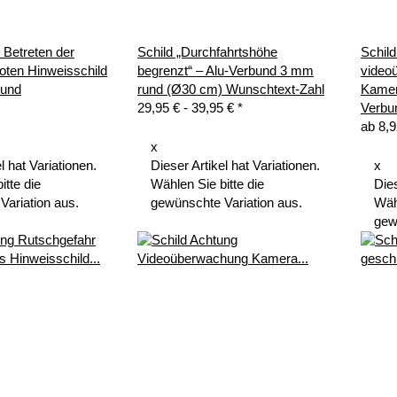
 Betreten der
Schild „Durchfahrtshöhe
Schild
oten Hinweisschild
begrenzt“ – Alu-Verbund 3 mm
video
bund
rund (Ø30 cm) Wunschtext-Zahl
Kamer
29,95 € -
39,95 €
*
Verbu
ab
8,
x
l hat Variationen.
Dieser Artikel hat Variationen.
x
itte die
Wählen Sie bitte die
Dies
Variation aus.
gewünschte Variation aus.
Wähl
gew