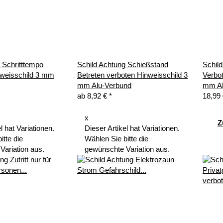
 Schritttempo
Schild Achtung Schießstand
Schil
nweisschild 3 mm
Betreten verboten Hinweisschild 3
Verbot
mm Alu-Verbund
mm Al
ab
8,92 €
*
18,99 
x
Z
l hat Variationen.
Dieser Artikel hat Variationen.
itte die
Wählen Sie bitte die
Variation aus.
gewünschte Variation aus.