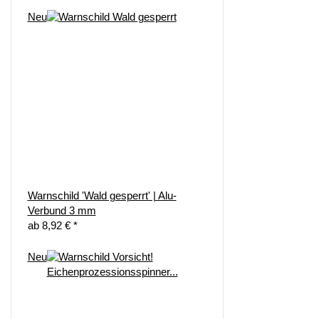
Neu
Warnschild 'Wald gesperrt' | Alu-
Verbund 3 mm
ab
8,92 €
*
Neu