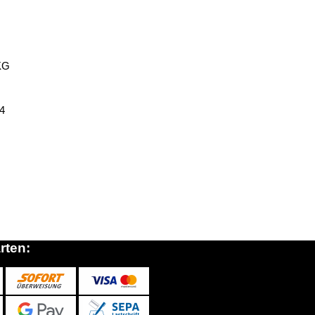
KG
14
rten: