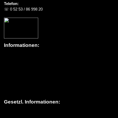
Telefon:
☏ 0 52 53 / 86 998 20
Informationen:
Über schildereinkauf.de
News / Blog
Versandinformationen
> Lieferung in die Schweiz
FAQ (Häufige Fragen)
Kontakt
Gesetzl. Informationen:
Datenschutz
AGB