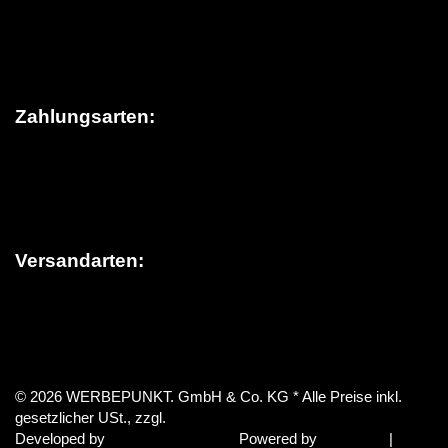
Sitemap
Widerrufsrecht
Impressum
Zahlungsarten:
Versandarten:
Vertrag widerrufen
© 2026 WERBEPUNKT. GmbH & Co. KG
* Alle Preise inkl.
gesetzlicher USt., zzgl.
Versand
Developed by
Theme.art
Powered by
JTL-Shop
|