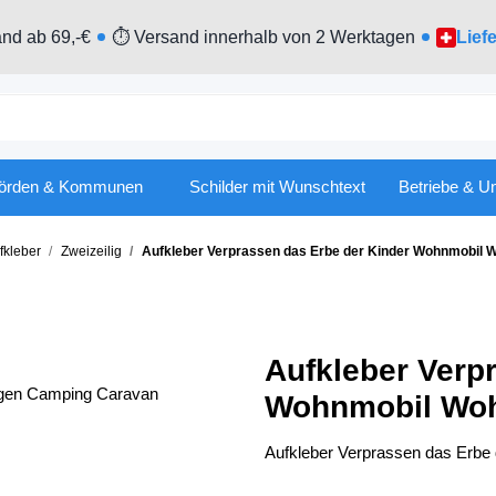
nd ab 69,-€
⏱ Versand innerhalb von 2 Werktagen
Lief
örden & Kommunen
Schilder mit Wunschtext
Betriebe & U
kleber
Zweizeilig
Aufkleber Verprassen das Erbe der Kinder Wohnmobil
Aufkleber Verp
Wohnmobil Wo
Aufkleber Verprassen das Erb