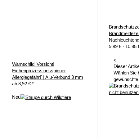
Brandschutzz
Brandmeldezen
Nachleuchten
9,89 € -
10,95
x
Warnschild 'Vorsicht!
Dieser Artike
Eichenprozessionsspinner
Wählen Sie b
Allergiegefahr!' | Alu-Verbund 3 mm
gewünschte 
ab
8,92 €
*
Neu