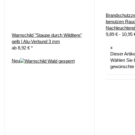
Brandschutzze
benutzen Rauc
Nachleuchten
9,89 € -
10,95
Warnschild "Staupe durch Wildtiere"
gelb | Alu-Verbund 3 mm
x
ab
8,92 €
*
Dieser Artike
Wählen Sie b
Neu
gewünschte 