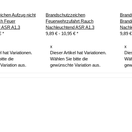
ichen Aufzug nicht
Brandschutzzeichen
Brand
h Feuer
Feuerwehrzufahrt Rauch
Brand
d ASR A1.3
Nachleuchtend ASR A1.3
Nachl
 €
*
9,89 € -
10,95 €
*
9,89 €
x
x
l hat Variationen.
Dieser Artikel hat Variationen.
Dies
itte die
Wählen Sie bitte die
Wähl
Variation aus.
gewünschte Variation aus.
gew