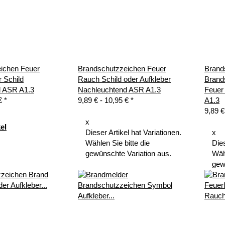
ichen Feuer
Brandschutzzeichen Feuer
Brand
 Schild
Rauch Schild oder Aufkleber
Brand
d ASR A1.3
Nachleuchtend ASR A1.3
Feuer
 €
*
9,89 € -
10,95 €
*
A1.3
9,89 €
x
el
Dieser Artikel hat Variationen.
x
Wählen Sie bitte die
Dies
gewünschte Variation aus.
Wähl
gew