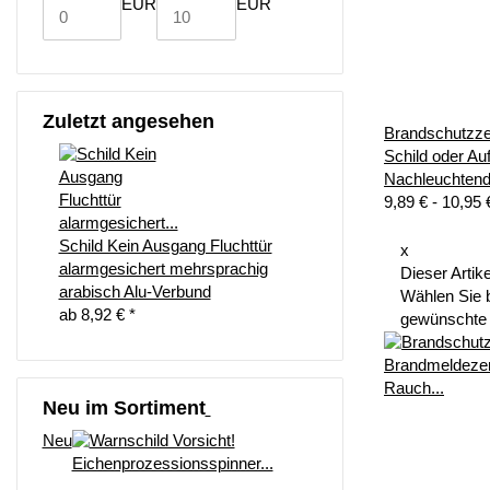
EUR
EUR
Zuletzt angesehen
Brandschutzze
Schild oder Au
Nachleuchten
9,89 € -
10,95
Schild Kein Ausgang Fluchttür
x
alarmgesichert mehrsprachig
Dieser Artike
arabisch Alu-Verbund
Wählen Sie b
ab
8,92 €
*
gewünschte 
Neu im Sortiment
Neu