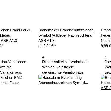
ichen Brand Feuer
Brandmelder Brandschutzzeichen
Brand
fkleber
Symbol Aufkleber Nachleuchtend
Feuer
d ASR A1.3
ASR A1.3
Nachl
 €
*
ab
9,34 €
*
9,89 €
x
x
l hat Variationen.
Dieser Artikel hat Variationen.
Dies
itte die
Wählen Sie bitte die
Wähl
Variation aus.
gewünschte Variation aus.
gew