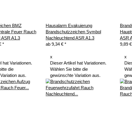
eichen BMZ
Hausalarm Evakuierung
Brand
trale Feuer Rauch
Brandschutzzeichen Symbol
Haupt
d ASR A1.3
Nachleuchtend ASR A1.3
ASR A
 €
*
ab
9,34 €
*
9,89 €
x
x
l hat Variationen.
Dieser Artikel hat Variationen.
Dies
itte die
Wählen Sie bitte die
Wähl
Variation aus.
gewünschte Variation aus.
gew