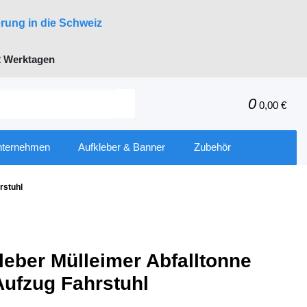
erung in die Schweiz
 Werktagen
0
0,00 €
nternehmen
Aufkleber & Banner
Zubehör
rstuhl
leber Mülleimer Abfalltonne
Aufzug Fahrstuhl