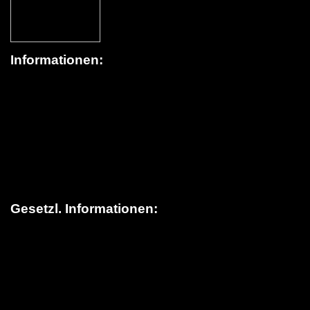
Informationen:
Über schildereinkauf.de
News / Blog
Versandinformationen
> Lieferung in die Schweiz
FAQ (Häufige Fragen)
Kontakt
Gesetzl. Informationen:
Datenschutz
AGB
Sitemap
Widerrufsrecht
Impressum