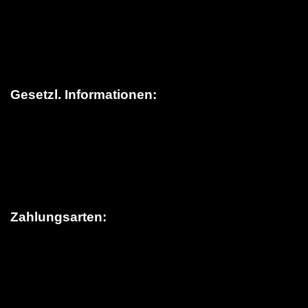
Versandinformationen
> Lieferung in die Schweiz
FAQ (Häufige Fragen)
Kontakt
Gesetzl. Informationen:
Datenschutz
AGB
Sitemap
Widerrufsrecht
Impressum
Zahlungsarten: