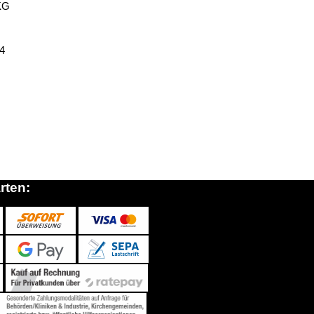
KG
14
rten: