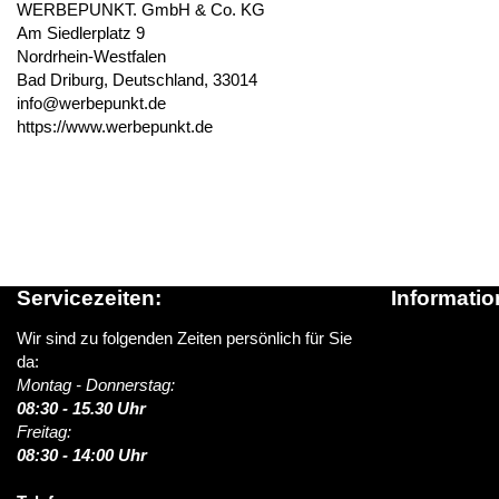
WERBEPUNKT. GmbH & Co. KG
Am Siedlerplatz 9
Nordrhein-Westfalen
Bad Driburg, Deutschland, 33014
info@werbepunkt.de
https://www.werbepunkt.de
Servicezeiten:
Informatio
Wir sind zu folgenden Zeiten persönlich für Sie
Über schildere
da:
News / Blog
Montag - Donnerstag:
Versandinform
08:30 - 15.30 Uhr
> Lieferung i
Freitag:
FAQ (Häufige 
08:30 - 14:00 Uhr
Kontakt