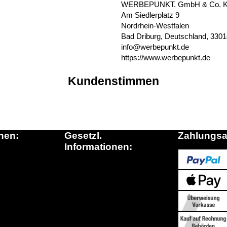
WERBEPUNKT. GmbH & Co. 
Am Siedlerplatz 9
Nordrhein-Westfalen
Bad Driburg, Deutschland, 330
info@werbepunkt.de
https://www.werbepunkt.de
Kundenstimmen
nen:
Gesetzl.
Zahlungsa
Informationen:
inkauf.de
Datenschutz
ationen
AGB
n die Schweiz
Sitemap
Fragen)
Widerrufsrecht
Impressum