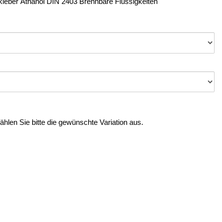
leber Äthanol DIN 2403 Brennbare Flüssigkeiten
Wählen Sie bitte die gewünschte Variation aus.