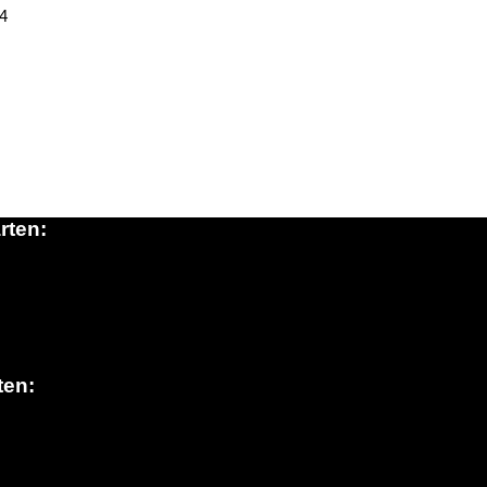
14
rten:
ten: