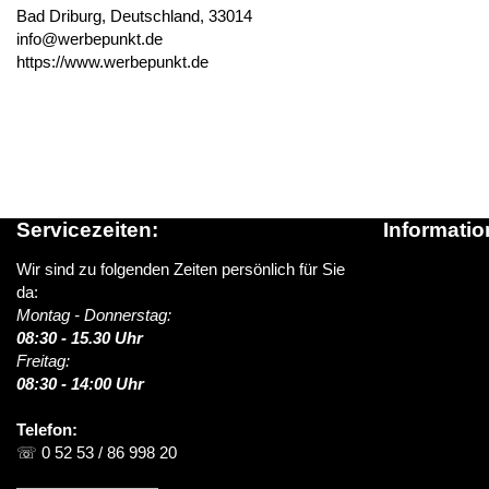
Bad Driburg, Deutschland, 33014
info@werbepunkt.de
https://www.werbepunkt.de
Servicezeiten:
Informatio
Wir sind zu folgenden Zeiten persönlich für Sie
Über schildere
da:
News / Blog
Montag - Donnerstag:
Versandinform
08:30 - 15.30 Uhr
> Lieferung i
Freitag:
FAQ (Häufige 
08:30 - 14:00 Uhr
Kontakt
Telefon:
☏ 0 52 53 / 86 998 20