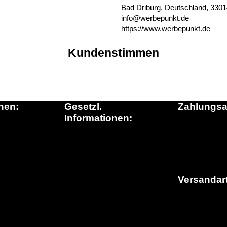
Bad Driburg, Deutschland, 330
info@werbepunkt.de
https://www.werbepunkt.de
Kundenstimmen
nen:
Gesetzl.
Zahlungsa
Informationen:
inkauf.de
Datenschutz
ationen
AGB
n die Schweiz
Sitemap
Fragen)
Widerrufsrecht
Versandar
Impressum