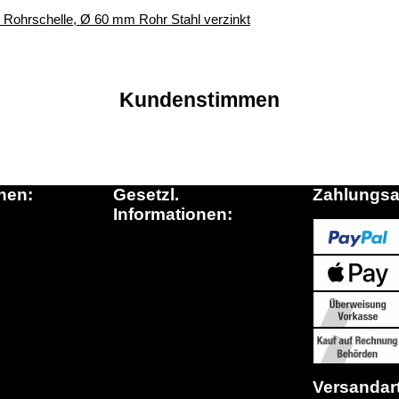
r, Rohrschelle, Ø 60 mm Rohr Stahl verzinkt
Kundenstimmen
nen:
Gesetzl.
Zahlungsa
Informationen:
inkauf.de
Datenschutz
ationen
AGB
n die Schweiz
Sitemap
Fragen)
Widerrufsrecht
Impressum
Versandar