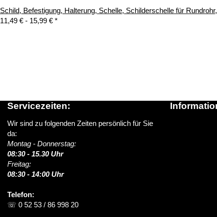
Schild, Befestigung, Halterung, Schelle, Schilderschelle für Rundroh
11,49 € -
15,99 €
*
Servicezeiten:
Informatio
Wir sind zu folgenden Zeiten persönlich für Sie
Über schildere
da:
News / Blog
Montag - Donnerstag:
Versandinform
08:30 - 15.30 Uhr
> Lieferung i
Freitag:
FAQ (Häufige 
08:30 - 14:00 Uhr
Kontakt
Telefon:
☏ 0 52 53 / 86 998 20