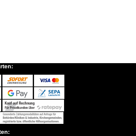
rten:
ten: