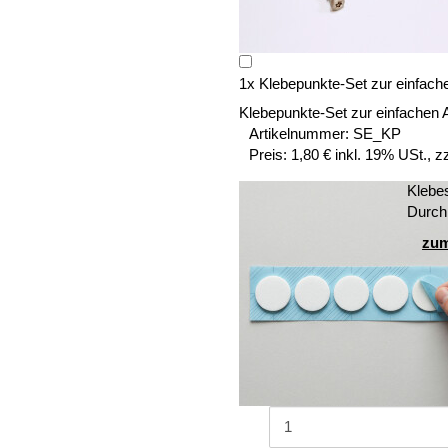
1
x
Klebepunkte-Set zur einfach
Klebepunkte-Set zur einfachen 
Artikelnummer:
SE_KP
Preis:
1,80 € inkl. 19% USt., z
Klebe
Durch
zum