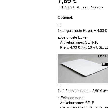
7,89 €
inkl. 19% USt. , zzgl.
Versand
Optional:
1
x
abgerundete Ecken
+
4,90
€
abgerundete Ecken
Artikelnummer:
SE_R10
Preis:
4,90 € inkl. 19% USt., z
Der Pr
zum
1
x
4 Eckbohrungen
+
3,90
€
wei
4 Eckbohrungen
Artikelnummer:
SE_B
Preis:
3,90 € inkl. 19% USt., z