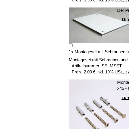
Der Pr
zum
1
x
Montageset mit Schrauben u
Montageset mit Schrauben und
Artikelnummer:
SE_MSET
Preis:
2,00 € inkl. 19% USt., z
Montag
x45 -
zum