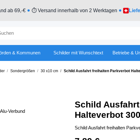
nd ab 69,-€
⏱ Versand innerhalb von 2 Werktagen
Lief
örden & Kommunen
Schilder mit Wunschtext
Betriebe & U
der
Sondergrößen
30 x10 cm
Schild Ausfahrt freihalten Parkverbot Hal
Schild Ausfahrt
Halteverbot 30
Schild Ausfahrt freihalten Park