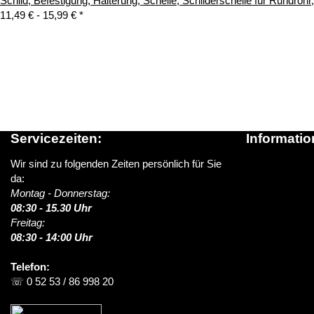
Schild, Befestigung, Halterung, Schelle, Schilderschelle für Rundroh
11,49 € -
15,99 €
*
Servicezeiten:
Informatio
Wir sind zu folgenden Zeiten persönlich für Sie
Über schildere
da:
News / Blog
Montag - Donnerstag:
Versandinform
08:30 - 15.30 Uhr
> Lieferung i
Freitag:
FAQ (Häufige 
08:30 - 14:00 Uhr
Kontakt
Telefon:
☏ 0 52 53 / 86 998 20