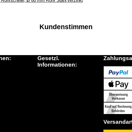
r, Rohrschelle, Ø 60 mm Rohr Stahl verzinkt
Kundenstimmen
nen:
Gesetzl.
Zahlungsa
Informationen:
inkauf.de
Datenschutz
ationen
AGB
n die Schweiz
Sitemap
Fragen)
Widerrufsrecht
Impressum
Versandar