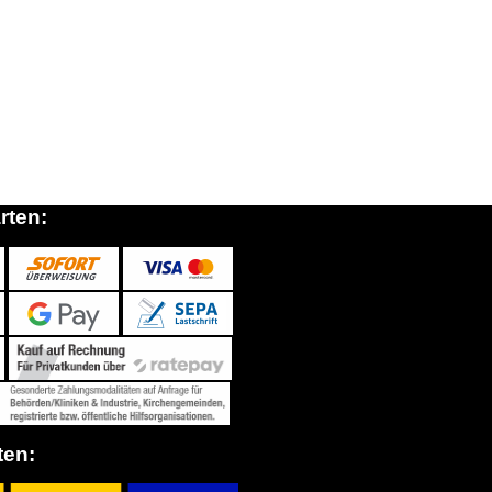
rten:
ten: