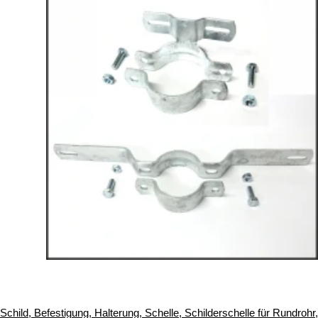
Schild, Befestigung, Halterung, Schelle, Schilderschelle für Rundrohr,