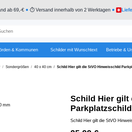
nd ab 69,-€
⏱ Versand innerhalb von 2 Werktagen
Lief
örden & Kommunen
Schilder mit Wunschtext
Betriebe & U
r
Sondergrößen
40 x 40 cm
Schild Hier gilt die StVO Hinweisschild Park
Schild Hier gil
Parkplatzschil
Schild Hier gilt die StVO Hinwe