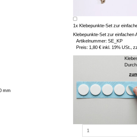
1
x
Klebepunkte-Set zur einfach
Klebepunkte-Set zur einfachen 
Artikelnummer:
SE_KP
Preis:
1,80 € inkl. 19% USt., z
Klebe
Durch
zum