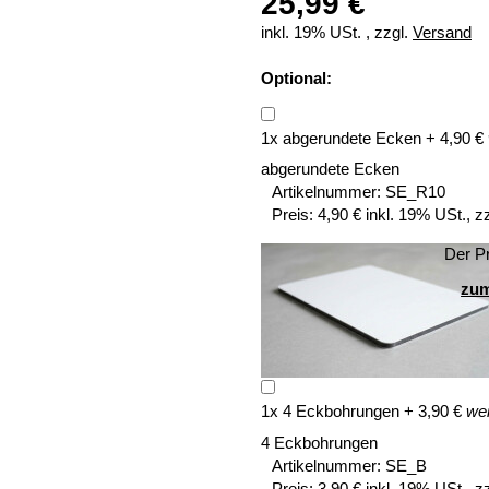
25,99 €
inkl. 19% USt. , zzgl.
Versand
Optional:
1
x
abgerundete Ecken
+
4,90
€
abgerundete Ecken
Artikelnummer:
SE_R10
Preis:
4,90 € inkl. 19% USt., z
Der Pr
zum
1
x
4 Eckbohrungen
+
3,90
€
wei
4 Eckbohrungen
Artikelnummer:
SE_B
Preis:
3,90 € inkl. 19% USt., z