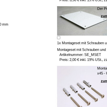
Der Pr
zum
1
x
Montageset mit Schrauben u
Montageset mit Schrauben und
Artikelnummer:
SE_MSET
Preis:
2,00 € inkl. 19% USt., z
Montag
x45 -
zum