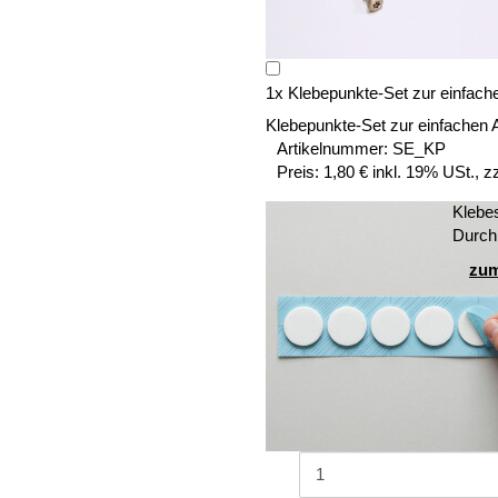
1
x
Klebepunkte-Set zur einfach
Klebepunkte-Set zur einfachen 
Artikelnummer:
SE_KP
Preis:
1,80 € inkl. 19% USt., z
Klebe
Durch
zum