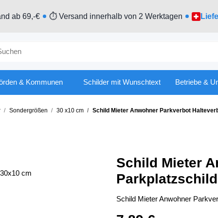
nd ab 69,-€
⏱ Versand innerhalb von 2 Werktagen
Lief
örden & Kommunen
Schilder mit Wunschtext
Betriebe & U
r
Sondergrößen
30 x10 cm
Schild Mieter Anwohner Parkverbot Haltever
Schild Mieter 
Parkplatzschil
Schild Mieter Anwohner Parkver