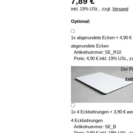
7,89 €
inkl. 19% USt. , zzgl.
Versand
Optional:
1
x
abgerundete Ecken
+
4,90
€
abgerundete Ecken
Artikelnummer:
SE_R10
Preis:
4,90 € inkl. 19% USt., z
Der Pr
zum
1
x
4 Eckbohrungen
+
3,90
€
wei
4 Eckbohrungen
Artikelnummer:
SE_B
Preis:
3,90 € inkl. 19% USt., z