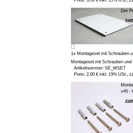
Der Pr
zum
1
x
Montageset mit Schrauben u
Montageset mit Schrauben und
Artikelnummer:
SE_MSET
Preis:
2,00 € inkl. 19% USt., z
Montag
x45 -
zum