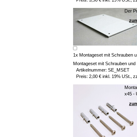
Der Pr
zum
1
x
Montageset mit Schrauben u
Montageset mit Schrauben und
Artikelnummer:
SE_MSET
Preis:
2,00 € inkl. 19% USt., z
Montag
x45 -
zum