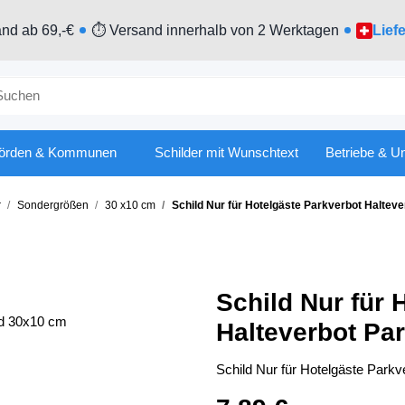
nd ab 69,-€
⏱ Versand innerhalb von 2 Werktagen
Lief
örden & Kommunen
Schilder mit Wunschtext
Betriebe & U
r
Sondergrößen
30 x10 cm
Schild Nur für Hotelgäste Parkverbot Haltev
Schild Nur für 
Halteverbot Pa
Schild Nur für Hotelgäste Parkv