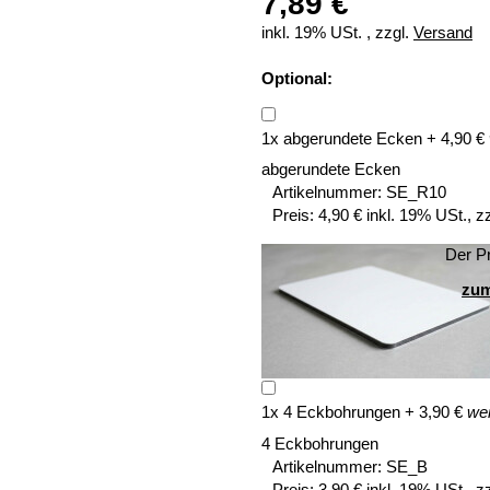
7,89 €
inkl. 19% USt. , zzgl.
Versand
Optional:
1
x
abgerundete Ecken
+
4,90
€
abgerundete Ecken
Artikelnummer:
SE_R10
Preis:
4,90 € inkl. 19% USt., z
Der Pr
zum
1
x
4 Eckbohrungen
+
3,90
€
wei
4 Eckbohrungen
Artikelnummer:
SE_B
Preis:
3,90 € inkl. 19% USt., z