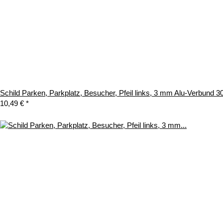
Schild Parken, Parkplatz, Besucher, Pfeil links, 3 mm Alu-Verbund 
10,49 €
*