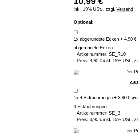
10,99 €
inkl. 19% USt. , zzgl.
Versand
Optional:
1
x
abgerundete Ecken
+
4,90
€
abgerundete Ecken
Artikelnummer:
SE_R10
Preis:
4,90 € inkl. 19% USt., z
Der Pr
zum
1
x
4 Eckbohrungen
+
3,90
€
wei
4 Eckbohrungen
Artikelnummer:
SE_B
Preis:
3,90 € inkl. 19% USt., z
Der Pr