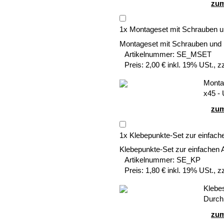
zum
1
x
Montageset mit Schrauben u
Montageset mit Schrauben und
Artikelnummer:
SE_MSET
Preis:
2,00 € inkl. 19% USt., z
Montag
x45 -
zum
1
x
Klebepunkte-Set zur einfach
Klebepunkte-Set zur einfachen 
Artikelnummer:
SE_KP
Preis:
1,80 € inkl. 19% USt., z
Klebe
Durch
zum