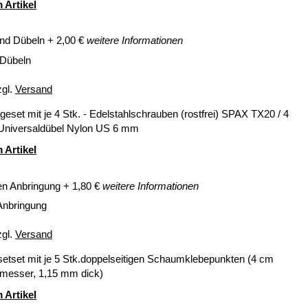
 Artikel
nd Dübeln
+
2,00
€
weitere Informationen
 Dübeln
zgl.
Versand
eset mit je 4 Stk. - Edelstahlschrauben (rostfrei) SPAX TX20 / 4
 Universaldübel Nylon US 6 mm
 Artikel
en Anbringung
+
1,80
€
weitere Informationen
Anbringung
zgl.
Versand
setset mit je 5 Stk.doppelseitigen Schaumklebepunkten (4 cm
messer, 1,15 mm dick)
 Artikel