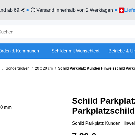
nd ab 69,-€
⏱ Versand innerhalb von 2 Werktagen
Lief
örden & Kommunen
Schilder mit Wunschtext
Betriebe & U
r
Sondergrößen
20 x 20 cm
Schild Parkplatz Kunden Hinweisschild Park
Schild Parkpla
Parkplatzschil
Schild Parkplatz Kunden Hinwei