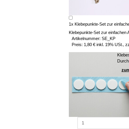
1
x
Klebepunkte-Set zur einfach
Klebepunkte-Set zur einfachen 
Artikelnummer:
SE_KP
Preis:
1,80 € inkl. 19% USt., z
Klebe
Durch
zum