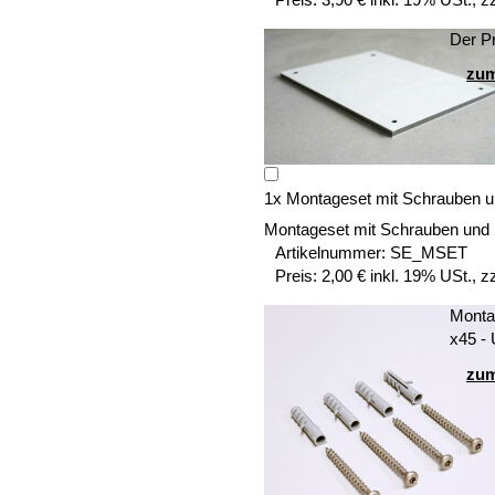
Der Pr
zum
1
x
Montageset mit Schrauben u
Montageset mit Schrauben und
Artikelnummer:
SE_MSET
Preis:
2,00 € inkl. 19% USt., z
Montag
x45 -
zum