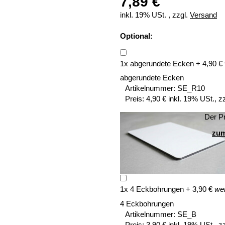
7,89 €
inkl. 19% USt. , zzgl.
Versand
Optional:
1
x
abgerundete Ecken
+
4,90
€
abgerundete Ecken
Artikelnummer:
SE_R10
Preis:
4,90 € inkl. 19% USt., z
Der Pr
zum
1
x
4 Eckbohrungen
+
3,90
€
wei
4 Eckbohrungen
Artikelnummer:
SE_B
Preis:
3,90 € inkl. 19% USt., z