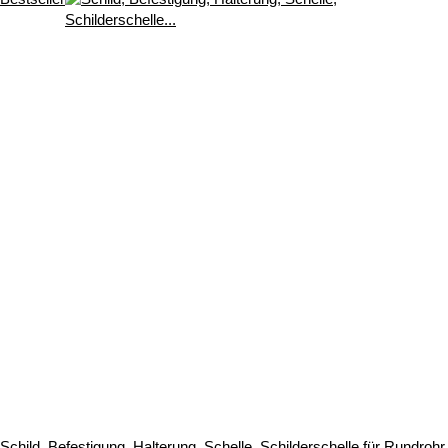
Schild, Befestigung, Halterung, Schelle, Schilderschelle für Rundrohr,