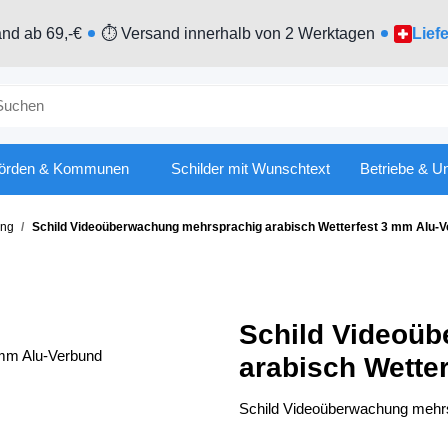
nd ab 69,-€
⏱ Versand innerhalb von 2 Werktagen
Lief
örden & Kommunen
Schilder mit Wunschtext
Betriebe & U
ung
Schild Videoüberwachung mehrsprachig arabisch Wetterfest 3 mm Alu-
Schild Videoü
arabisch Wette
Schild Videoüberwachung mehrs