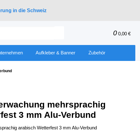
erung in die Schweiz
0
0,00 €
nternehmen
Aufkleber & Banner
Zubehör
Verbund
berwachung mehrsprachig
rfest 3 mm Alu-Verbund
prachig arabisch Wetterfest 3 mm Alu-Verbund