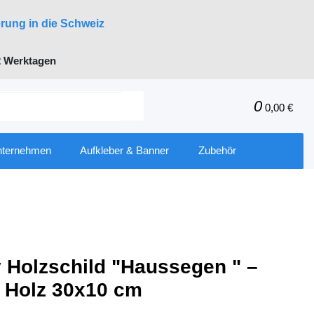
erung in die Schweiz
 Werktagen
0
0,00 €
nternehmen
Aufkleber & Banner
Zubehör
 Holzschild "Haussegen " –
 Holz 30x10 cm