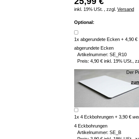
25,99 €
inkl. 19% USt. , zzgl.
Versand
Optional:
1
x
abgerundete Ecken
+
4,90
€
abgerundete Ecken
Artikelnummer:
SE_R10
Preis:
4,90 € inkl. 19% USt., z
Der Pr
zum
1
x
4 Eckbohrungen
+
3,90
€
wei
4 Eckbohrungen
Artikelnummer:
SE_B
Preis:
3,90 € inkl. 19% USt., z