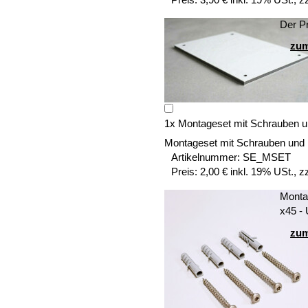
Der Pr
zum
1
x
Montageset mit Schrauben u
Montageset mit Schrauben und
Artikelnummer:
SE_MSET
Preis:
2,00 € inkl. 19% USt., z
Montag
x45 -
zum