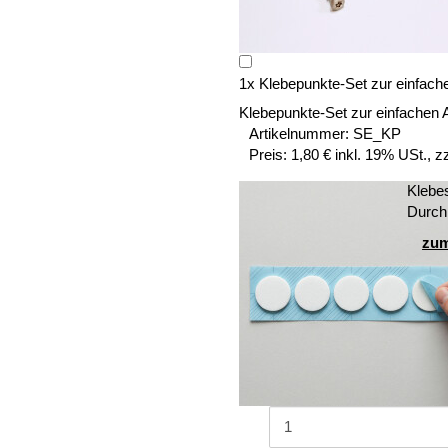
1
x
Klebepunkte-Set zur einfach
Klebepunkte-Set zur einfachen 
Artikelnummer:
SE_KP
Preis:
1,80 € inkl. 19% USt., z
Klebe
Durch
zum