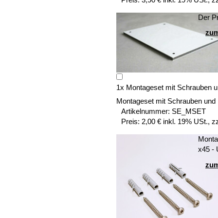
Der Pr
zum
1
x
Montageset mit Schrauben u
Montageset mit Schrauben und
Artikelnummer:
SE_MSET
Preis:
2,00 € inkl. 19% USt., z
Montag
x45 -
zum