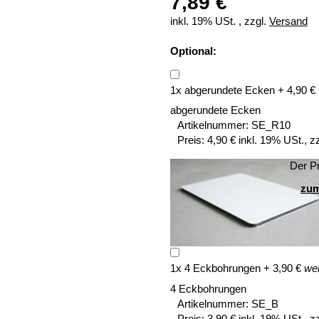
7,89 €
inkl. 19% USt. , zzgl.
Versand
Optional:
1
x
abgerundete Ecken
+
4,90
€
abgerundete Ecken
Artikelnummer:
SE_R10
Preis:
4,90 € inkl. 19% USt., z
Der Pr
zum
1
x
4 Eckbohrungen
+
3,90
€
wei
4 Eckbohrungen
Artikelnummer:
SE_B
Preis:
3,90 € inkl. 19% USt., z