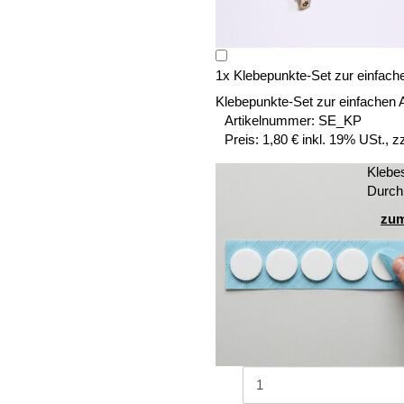
1
x
Klebepunkte-Set zur einfach
Klebepunkte-Set zur einfachen 
Artikelnummer:
SE_KP
Preis:
1,80 € inkl. 19% USt., z
Klebe
Durch
zum