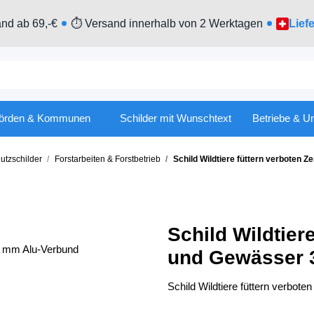
nd ab 69,-€
⏱ Versand innerhalb von 2 Werktagen
Lief
örden & Kommunen
Schilder mit Wunschtext
Betriebe & U
utzschilder
Forstarbeiten & Forstbetrieb
Schild Wildtiere füttern verboten 
Schild Wildtier
und Gewässer 
Schild Wildtiere füttern verbo