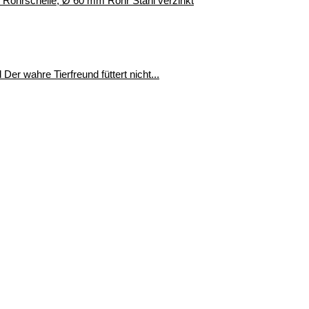
r, Rohrschelle, Ø 60 mm Rohr Stahl verzinkt