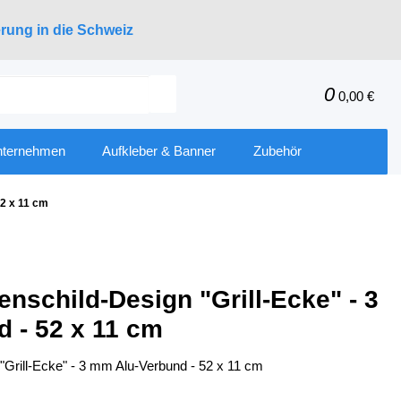
erung in die Schweiz
0
0,00 €
nternehmen
Aufkleber & Banner
Zubehör
52 x 11 cm
enschild-Design "Grill-Ecke" - 3
 - 52 x 11 cm
"Grill-Ecke" - 3 mm Alu-Verbund - 52 x 11 cm