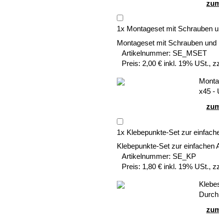
zum
1
x
Montageset mit Schrauben u
Montageset mit Schrauben und
Artikelnummer:
SE_MSET
Preis:
2,00 € inkl. 19% USt., z
Montag
x45 -
zum
1
x
Klebepunkte-Set zur einfach
Klebepunkte-Set zur einfachen 
Artikelnummer:
SE_KP
Preis:
1,80 € inkl. 19% USt., z
Klebe
Durch
zum