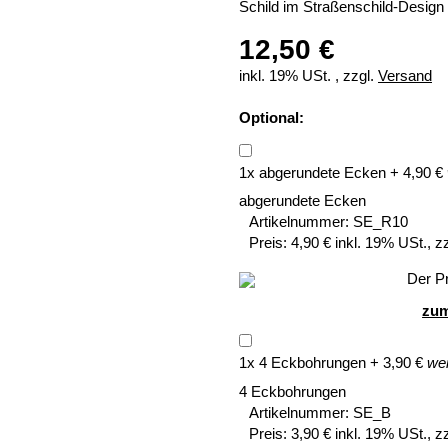
Schild im Straßenschild-Design 
12,50 €
inkl. 19% USt. , zzgl.
Versand
Optional:
1
x
abgerundete Ecken
+
4,90
€
abgerundete Ecken
Artikelnummer:
SE_R10
Preis:
4,90 € inkl. 19% USt., z
Der Pr
zum
1
x
4 Eckbohrungen
+
3,90
€
wei
4 Eckbohrungen
Artikelnummer:
SE_B
Preis:
3,90 € inkl. 19% USt., z