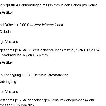
eis gilt für 4 Eckbohrungen mit Ø5 mm in den Ecken pro Schild.
 Artikel
nd Dübeln
+
2,00
€
weitere Informationen
 Dübeln
zgl.
Versand
eset mit je 4 Stk. - Edelstahlschrauben (rostfrei) SPAX TX20 / 4
 Universaldübel Nylon US 6 mm
 Artikel
en Anbringung
+
1,80
€
weitere Informationen
Anbringung
zgl.
Versand
setset mit je 5 Stk.doppelseitigen Schaumklebepunkten (4 cm
messer, 1,15 mm dick)