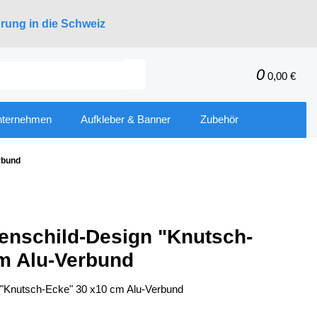
erung in die Schweiz
0
0,00 €
nternehmen
Aufkleber & Banner
Zubehör
rbund
ßenschild-Design "Knutsch-
m Alu-Verbund
n "Knutsch-Ecke" 30 x10 cm Alu-Verbund