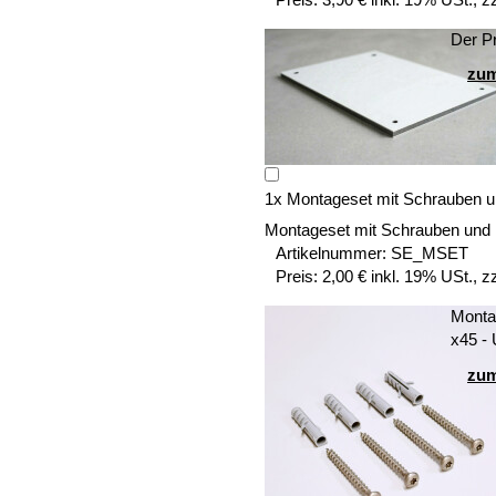
Der Pr
zum
1
x
Montageset mit Schrauben u
Montageset mit Schrauben und
Artikelnummer:
SE_MSET
Preis:
2,00 € inkl. 19% USt., z
Montag
x45 -
zum