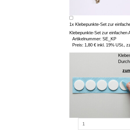
1
x
Klebepunkte-Set zur einfach
Klebepunkte-Set zur einfachen 
Artikelnummer:
SE_KP
Preis:
1,80 € inkl. 19% USt., z
Klebe
Durch
zum