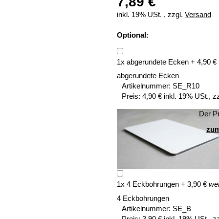
7,89 €
inkl. 19% USt. , zzgl.
Versand
Optional:
1
x
abgerundete Ecken
+
4,90
€
abgerundete Ecken
Artikelnummer:
SE_R10
Preis:
4,90 € inkl. 19% USt., z
Der Pr
zum
1
x
4 Eckbohrungen
+
3,90
€
wei
4 Eckbohrungen
Artikelnummer:
SE_B
Preis:
3,90 € inkl. 19% USt., z