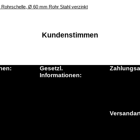
r, Rohrschelle, Ø 60 mm Rohr Stahl verzinkt
Kundenstimmen
nen:
Gesetzl.
Zahlungsa
Informationen:
inkauf.de
Datenschutz
ationen
AGB
n die Schweiz
Sitemap
Fragen)
Widerrufsrecht
Versandar
Impressum