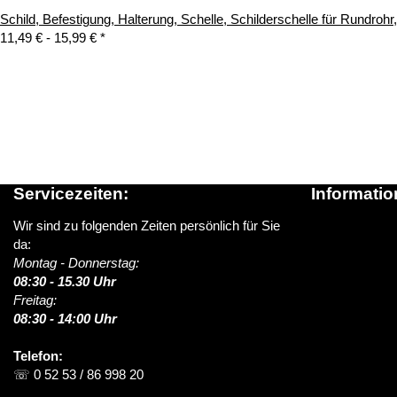
Schild, Befestigung, Halterung, Schelle, Schilderschelle für Rundroh
11,49 € -
15,99 €
*
Servicezeiten:
Informatio
Wir sind zu folgenden Zeiten persönlich für Sie
Über schildere
da:
News / Blog
Montag - Donnerstag:
Versandinform
08:30 - 15.30 Uhr
> Lieferung i
Freitag:
FAQ (Häufige 
08:30 - 14:00 Uhr
Kontakt
Telefon:
☏ 0 52 53 / 86 998 20