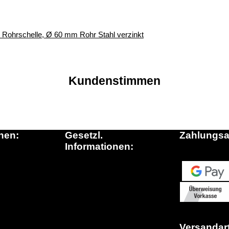
r, Rohrschelle, Ø 60 mm Rohr Stahl verzinkt
Kundenstimmen
nen:
Gesetzl.
Zahlungsa
Informationen:
inkauf.de
Datenschutz
ationen
AGB
n die Schweiz
Sitemap
Fragen)
Widerrufsrecht
Impressum
Versandar