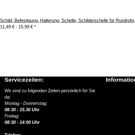
Schild, Befestigung, Halterung, Schelle, Schilderschelle für Rundroh
11,49 € -
15,99 €
*
Servicezeiten:
Informatio
Wir sind zu folgenden Zeiten persönlich für Sie
Über schildere
da:
News / Blog
Montag - Donnerstag:
Versandinform
08:30 - 15.30 Uhr
> Lieferung i
Freitag:
FAQ (Häufige 
08:30 - 14:00 Uhr
Kontakt